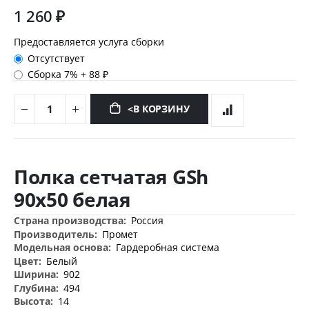
1 260 ₽
Предоставляется услуга сборки
Отсутствует
Сборка 7%
+
88 ₽
<В КОРЗИНУ
Перейти
к
Полка сетчатая GSh
началу
галереи
90х50 белая
изображений
Дополнительная
Россия
информация
Промет
Гардеробная система
Белый
902
494
14