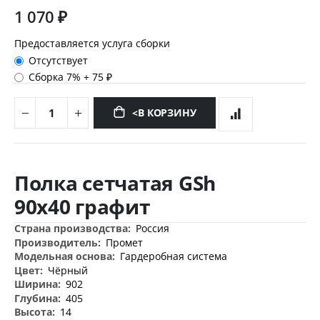
1 070 ₽
Предоставляется услуга сборки
Отсутствует
Сборка 7%
+
75 ₽
<В КОРЗИНУ
Перейти
к
Полка сетчатая GSh
началу
галереи
90х40 графит
изображений
Дополнительная
Россия
информация
Промет
Гардеробная система
Чёрный
902
405
14