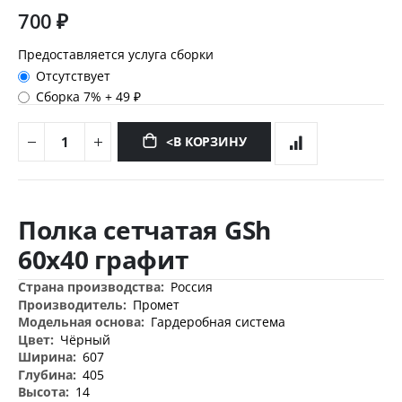
700 ₽
Предоставляется услуга сборки
Отсутствует
Сборка 7%
+
49 ₽
<В КОРЗИНУ
Перейти
к
Полка сетчатая GSh
началу
галереи
60х40 графит
изображений
Дополнительная
Россия
информация
Промет
Гардеробная система
Чёрный
607
405
14