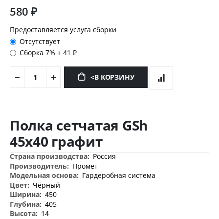
580 ₽
Предоставляется услуга сборки
Отсутствует
Сборка 7%
+
41 ₽
<В КОРЗИНУ
Перейти
к
Полка сетчатая GSh
началу
галереи
45х40 графит
изображений
Дополнительная
Россия
информация
Промет
Гардеробная система
Чёрный
450
405
14