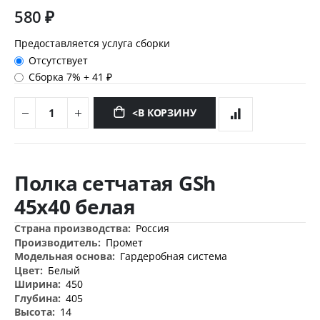
580 ₽
Предоставляется услуга сборки
Отсутствует
Сборка 7%
+
41 ₽
<В КОРЗИНУ
Перейти
к
Полка сетчатая GSh
началу
галереи
45х40 белая
изображений
Дополнительная
Россия
информация
Промет
Гардеробная система
Белый
450
405
14