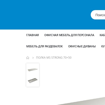
ГЛАВНАЯ
ОФИСНАЯ МЕБЕЛЬ ДЛЯ ПЕРСОНАЛА
КА
МЕБЕЛЬ ДЛЯ РАЗДЕВАЛОК
ОФИСНЫЕ ДИВАНЫ
КУ
ПОЛКА MS STRONG 70×50
Пропустить
и
перейти
к
галереям
изображений