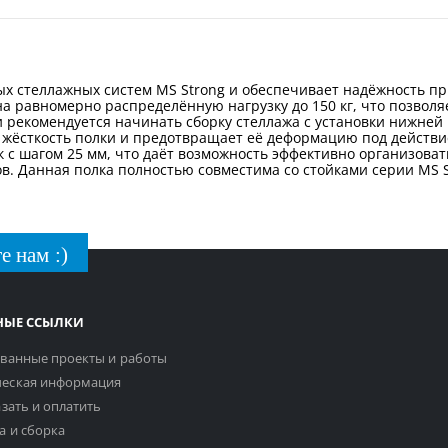
ных стеллажных систем MS Strong и обеспечивает надёжность п
на равномерно распределённую нагрузку до 150 кг, что позвол
рекомендуется начинать сборку стеллажа с установки нижней 
 жёсткость полки и предотвращает её деформацию под действи
к с шагом 25 мм, что даёт возможность эффективно организова
в. Данная полка полностью совместима со стойками серии MS 
е нам :)
НЫЕ ССЫЛКИ
ванные проекты и работы
еская информация
азать и оплатить
а и сборка