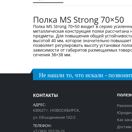
галереи
изображений
Полка MS Strong 70×50
Полка MS Strong 70×50 входит в серию усилен
металлическая конструкция полки рассчитана 
предметы. Для повышения общей устойчивости 
высотой 40 мм, которое значительно повышает
позволяет регулировать высоту установки поло
зависимости от габаритов размещаемых товаро
сечения 38×38 мм.
Не нашли то, что искали - позвонит
КОНТАКТЫ
ПОЛЕЗ
АДРЕС:
Реализо
630027 г. НОВОСИБИРСК,
Юридич
ул. Объединения 102/2
Как зак
ТЕЛЕФОН:
Доставк
+7 (383) 207-55-23