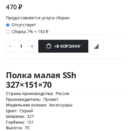
470 ₽
Предоставляется услуга сборки
Отсутствует
Сборка 7%
+
150 ₽
<В КОРЗИНУ
Перейти
к
Полка малая SSh
началу
галереи
327×151×70
изображений
Дополнительная
Россия
информация
Промет
Аксессуары
Серый
327
151
70