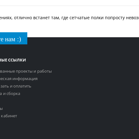
иях, отлично встанет там, где сетчатые полки попросту нево
е нам :)
НЫЕ ССЫЛКИ
ванные проекты и работы
еская информация
азать и оплатить
а и сборка
ты
 кабинет