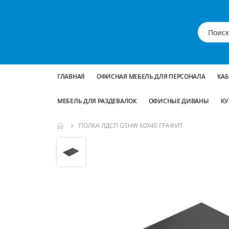
ГЛАВНАЯ
ОФИСНАЯ МЕБЕЛЬ ДЛЯ ПЕРСОНАЛА
КА
МЕБЕЛЬ ДЛЯ РАЗДЕВАЛОК
ОФИСНЫЕ ДИВАНЫ
КУ
ПОЛКА ЛДСП GSHW 60Х40 ГРАФИТ
Пропустить
и
перейти
к
галереям
изображений