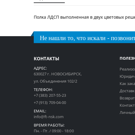
галереи
изображений
Полка ЛДСП выполненная в двух цветовых решен
Не нашли то, что искали - позвонит
КОНТАКТЫ
ПОЛЕЗ
АДРЕС:
Реализо
630027 г. НОВОСИБИРСК,
Юридич
ул. Объединения 102/2
Как зак
ТЕЛЕФОН:
Доставк
+7 (383) 207-55-23
Возврат
+7 (913) 709-04-00
Контак
EMAIL:
Личный
info@ft-nsk.com
ВРЕМЯ РАБОТЫ:
Пн. - Пт. / 09:00 - 18:00