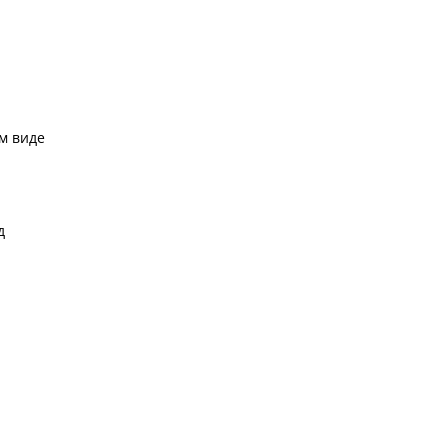
м виде
д