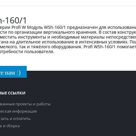
h-160/1
в серии Profi W Модуль WSh-160/1 предназначен для использова
сти по организации вертикального хранения. В состав констру
местить инструменты и необходимые материалы непосредствен
тана на длительное использование в интенсивных условиях. Пол
лкого, так и тяжёлого оборудования. Profi WSh-160/1 помогае
отребности пользователя.
е нам :)
НЫЕ ССЫЛКИ
ванные проекты и работы
еская информация
азать и оплатить
а и сборка