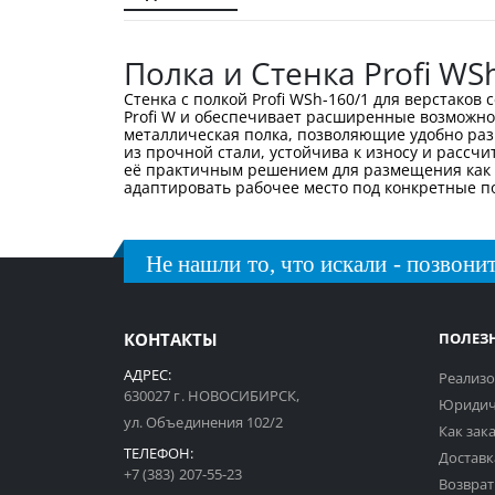
галереи
изображений
Полка и Стенка Profi WS
Стенка с полкой Profi WSh-160/1 для верстако
Profi W и обеспечивает расширенные возможно
металлическая полка, позволяющие удобно раз
из прочной стали, устойчива к износу и рассчи
её практичным решением для размещения как ме
адаптировать рабочее место под конкретные п
Не нашли то, что искали - позвонит
КОНТАКТЫ
ПОЛЕЗ
АДРЕС:
Реализо
630027 г. НОВОСИБИРСК,
Юридич
ул. Объединения 102/2
Как зак
ТЕЛЕФОН:
Доставк
+7 (383) 207-55-23
Возврат