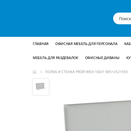
ГЛАВНАЯ
ОФИСНАЯ МЕБЕЛЬ ДЛЯ ПЕРСОНАЛА
КА
МЕБЕЛЬ ДЛЯ РАЗДЕВАЛОК
ОФИСНЫЕ ДИВАНЫ
КУ
ПОЛКА И СТЕНКА PROFI WSH-160/1 985×352×550
Пропустить
и
перейти
к
галереям
изображений