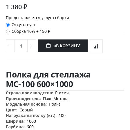
1 380 ₽
Предоставляется услуга сборки
Отсутствует
Сборка 10%
+
150 ₽
<В КОРЗИНУ
Перейти
к
Полка для стеллажа
началу
галереи
МС-100 600×1000
изображений
Дополнительная
Россия
информация
Пакс Металл
Полка
Серый
100
1000
600