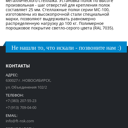
металлического стеллажа. Установка полок по высоте
произвольная - шаг отверстий для крепления полок
составляет 25 мм. Стеллажные полки серии МС-100,
изготовлены из высокопрочной стали специальной
марки, позволяют выдерживать равномерно
распределенную нагрузку до 100 кг. Полимерное
порошковое покрытие светло-серого цвета (RAL 7035).
Не нашли то, что искали - позвоните нам :)
КОНТАКТЫ
АДРЕС:
630027 г. НОВОСИБИРСК,
ул. Объединения 102/2
ТЕЛЕФОН:
+7 (383) 207-55-23
+7 (913) 709-04-00
EMAIL:
info@ft-nsk.com