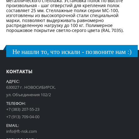
металлического стеллажа. Установка полок по высоте
произвольная - шаг отверстий для крепления полок
составляет 25 мм. Стеллажные полки серии МС-100,
изготовлены из высокопрочной стали специальной
марки, позволяют выдерживать равномерно
распределенную нагрузку до 100 кг. Полимерное
порошковое покрытие светло-серого цвета (RAL 7035).
Не нашли то, что искали - позвоните нам :)
КОНТАКТЫ
АДРЕС:
630027 г. НОВОСИБИРСК,
ул. Объединения 102/2
ТЕЛЕФОН:
+7 (383) 207-55-23
+7 (913) 709-04-00
EMAIL:
info@ft-nsk.com