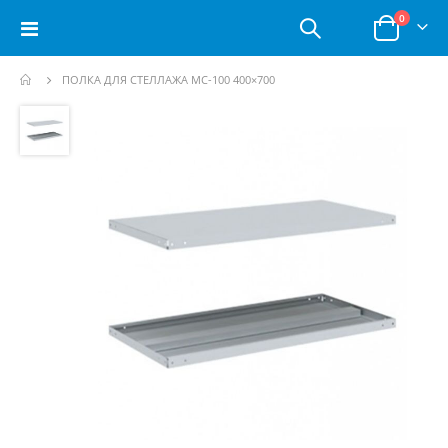
позици
0
Toggle
Корзина
Nav
ПОЛКА ДЛЯ СТЕЛЛАЖА МС-100 400×700
Пропустить
и
перейти
к
галереям
изображений