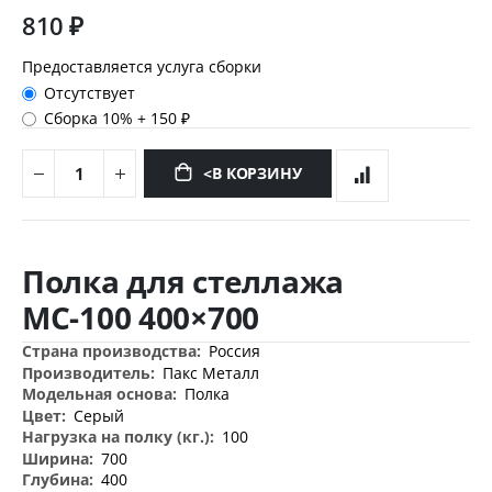
810 ₽
Предоставляется услуга сборки
Отсутствует
Сборка 10%
+
150 ₽
<В КОРЗИНУ
Перейти
к
Полка для стеллажа
началу
галереи
МС-100 400×700
изображений
Дополнительная
Россия
информация
Пакс Металл
Полка
Серый
100
700
400