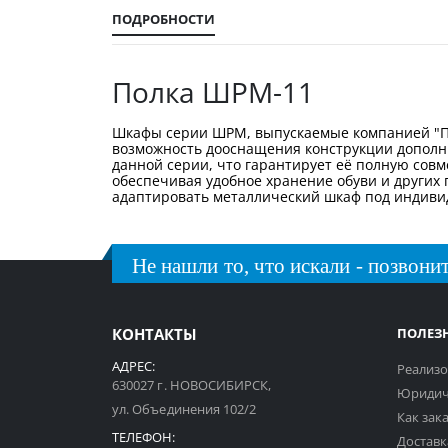
галереи
изображений
ПОДРОБНОСТИ
Полка ШРМ-11
Шкафы серии ШРМ, выпускаемые компанией "ПА
возможность дооснащения конструкции дополни
данной серии, что гарантирует её полную совм
обеспечивая удобное хранение обуви и других
адаптировать металлический шкаф под индиви
Не нашли то, что искали - позвонит
КОНТАКТЫ
ПОЛЕЗ
АДРЕС:
Реализо
630027 г. НОВОСИБИРСК,
Юридич
ул. Объединения 102/2
Как зак
ТЕЛЕФОН:
Доставк