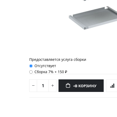
Предоставляется услуга сборки
Отсутствует
Сборка 7%
+
150 ₽
<В КОРЗИНУ
Перейти
к
началу