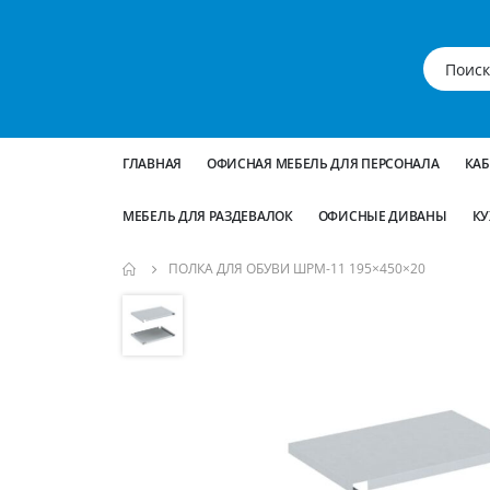
ГЛАВНАЯ
ОФИСНАЯ МЕБЕЛЬ ДЛЯ ПЕРСОНАЛА
КА
МЕБЕЛЬ ДЛЯ РАЗДЕВАЛОК
ОФИСНЫЕ ДИВАНЫ
КУ
ПОЛКА ДЛЯ ОБУВИ ШРМ-11 195×450×20
Пропустить
и
перейти
к
галереям
изображений