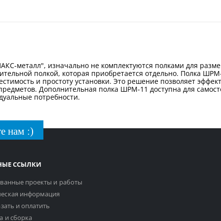
КС-металл", изначально не комплектуются полками для разме
тельной полкой, которая приобретается отдельно. Полка ШРМ
естимость и простоту установки. Это решение позволяет эффек
 предметов. Дополнительная полка ШРМ-11 доступна для самос
дуальные потребности.
е нам :)
НЫЕ ССЫЛКИ
ванные проекты и работы
еская информация
азать и оплатить
а и сборка