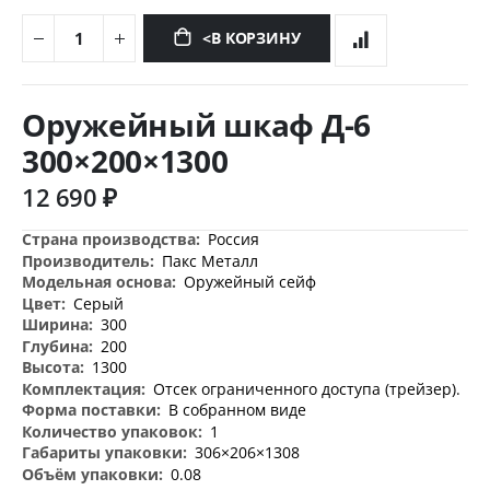
<В КОРЗИНУ
Перейти
к
Оружейный шкаф Д-6
началу
галереи
300×200×1300
изображений
12 690 ₽
Дополнительная
Россия
информация
Пакс Металл
Оружейный сейф
Серый
300
200
1300
Отсек ограниченного доступа (трейзер).
В собранном виде
1
306×206×1308
0.08