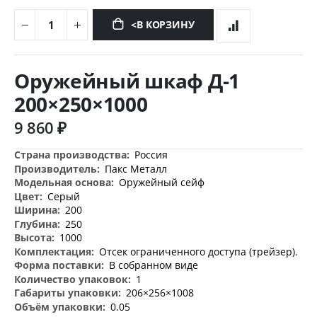
<В КОРЗИНУ
Перейти
к
Оружейный шкаф Д-1
началу
галереи
200×250×1000
изображений
9 860 ₽
Дополнительная
Россия
информация
Пакс Металл
Оружейный сейф
Серый
200
250
1000
Отсек ограниченного доступа (трейзер).
В собранном виде
1
206×256×1008
0.05