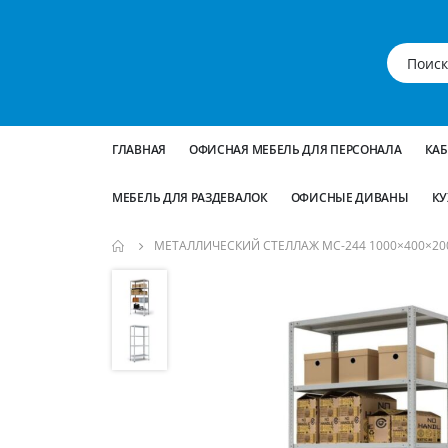
ГЛАВНАЯ
ОФИСНАЯ МЕБЕЛЬ ДЛЯ ПЕРСОНАЛА
КА
МЕБЕЛЬ ДЛЯ РАЗДЕВАЛОК
ОФИСНЫЕ ДИВАНЫ
КУ
МЕТАЛЛИЧЕСКИЙ СТЕЛЛАЖ МС-244 1000×400×20
Пропустить
и
перейти
к
галереям
изображений