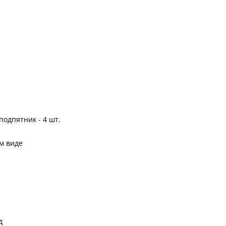
одпятник - 4 шт.
м виде
д