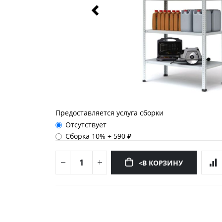
Предоставляется услуга сборки
Отсутствует
Сборка 10%
+
590 ₽
<В КОРЗИНУ
Перейти
к
началу