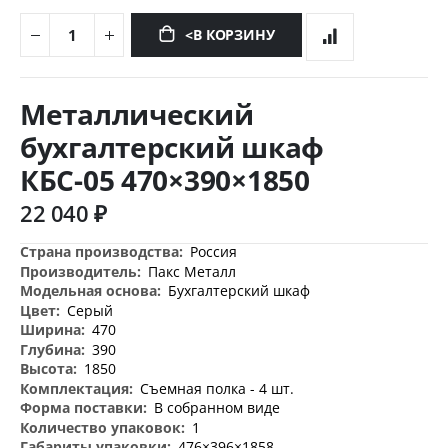
<В КОРЗИНУ
Перейти
к
Металлический
началу
галереи
бухгалтерский шкаф
изображений
КБС-05 470×390×1850
22 040 ₽
Дополнительная
Россия
информация
Пакс Металл
Бухгалтерский шкаф
Серый
470
390
1850
Съемная полка - 4 шт.
В собранном виде
1
476×396×1858