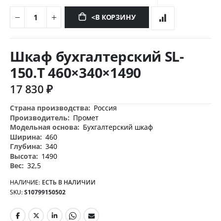
<В КОРЗИНУ
Перейти
к
Шкаф бухгалтерский SL-
началу
галереи
150.T 460×340×1490
изображений
17 830 ₽
Дополнительная
Россия
информация
Промет
Бухгалтерский шкаф
460
340
1490
32,5
НАЛИЧИЕ:
ЕСТЬ В НАЛИЧИИ
SKU
S10799150502