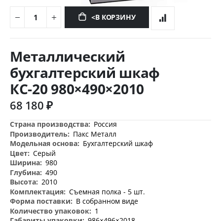
<В КОРЗИНУ
Перейти
к
Металлический
началу
галереи
бухгалтерский шкаф
изображений
КС-20 980×490×2010
68 180 ₽
Дополнительная
Россия
информация
Пакс Металл
Бухгалтерский шкаф
Серый
980
490
2010
Съемная полка - 5 шт.
В собранном виде
1
986×496×2018