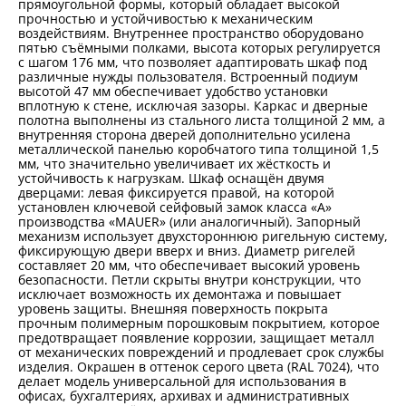
прямоугольной формы, который обладает высокой
прочностью и устойчивостью к механическим
воздействиям. Внутреннее пространство оборудовано
пятью съёмными полками, высота которых регулируется
с шагом 176 мм, что позволяет адаптировать шкаф под
различные нужды пользователя. Встроенный подиум
высотой 47 мм обеспечивает удобство установки
вплотную к стене, исключая зазоры. Каркас и дверные
полотна выполнены из стального листа толщиной 2 мм, а
внутренняя сторона дверей дополнительно усилена
металлической панелью коробчатого типа толщиной 1,5
мм, что значительно увеличивает их жёсткость и
устойчивость к нагрузкам. Шкаф оснащён двумя
дверцами: левая фиксируется правой, на которой
установлен ключевой сейфовый замок класса «А»
производства «MAUER» (или аналогичный). Запорный
механизм использует двухстороннюю ригельную систему,
фиксирующую двери вверх и вниз. Диаметр ригелей
составляет 20 мм, что обеспечивает высокий уровень
безопасности. Петли скрыты внутри конструкции, что
исключает возможность их демонтажа и повышает
уровень защиты. Внешняя поверхность покрыта
прочным полимерным порошковым покрытием, которое
предотвращает появление коррозии, защищает металл
от механических повреждений и продлевает срок службы
изделия. Окрашен в оттенок серого цвета (RAL 7024), что
делает модель универсальной для использования в
офисах, бухгалтериях, архивах и административных