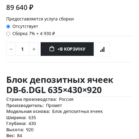
89 640 ₽
Предоставляется услуга сборки
Отсутствует
Сборка 7%
+
4 930 ₽
<В КОРЗИНУ
Перейти
к
Блок депозитных ячеек
началу
галереи
DB-6.DGL 635×430×920
изображений
Дополнительная
Россия
информация
Промет
Блок депозитных ячеек
635
430
920
84