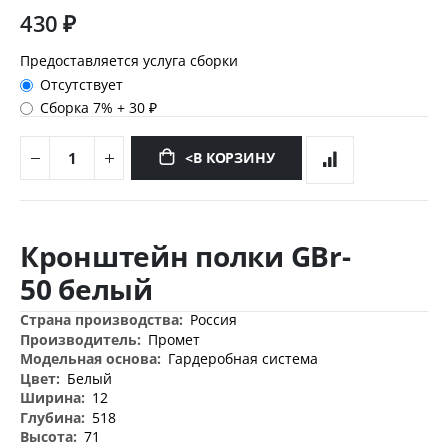
430 ₽
Предоставляется услуга сборки
Отсутствует
Сборка 7%
+
30 ₽
<В КОРЗИНУ
Перейти
к
Кронштейн полки GBr-
началу
галереи
50 белый
изображений
Дополнительная
Россия
информация
Промет
Гардеробная система
Белый
12
518
71