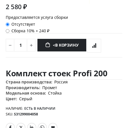
2 580 ₽
Предоставляется услуга сборки
Отсутствует
Сборка 10%
+
240 ₽
<В КОРЗИНУ
Перейти
к
Комплект стоек Profi 200
началу
галереи
Дополнительная
Россия
изображений
информация
Промет
Стойка
Серый
НАЛИЧИЕ:
ЕСТЬ В НАЛИЧИИ
SKU
S31299004058