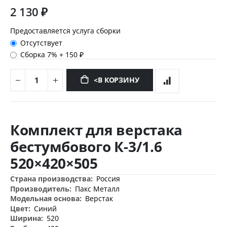
2 130 ₽
Предоставляется услуга сборки
Отсутствует
Сборка 7%
+
150 ₽
<В КОРЗИНУ
Перейти
к
Комплект для верстака
началу
галереи
бестумбового К-3/1.6
изображений
520×420×505
Дополнительная
Россия
информация
Пакс Металл
Верстак
Синий
520