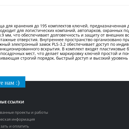
ца для хранения до 195 комплектов ключей, предназначенная
дходит для логистических компаний, автопарков, охранных по
9 мм, что обеспечивает долговечность и защиту от внешних во
нтажные отверстия. Внутреннее пространство организовано п
ный электронный замок PLS-3.2 обеспечивает доступ по индив
нкционированного вскрытия. В комплект входят пластиковые 
 посадочных мест, что делает маркировку ключей простой и пон
ивающая строгий порядок, быстрый доступ и высокий уровень
е нам :)
НЫЕ ССЫЛКИ
ванные проекты и работы
еская информация
азать и оплатить