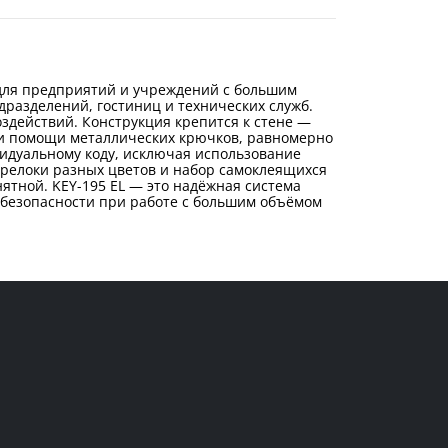
 для предприятий и учреждений с большим
дразделений, гостиниц и технических служб.
здействий. Конструкция крепится к стене —
ри помощи металлических крючков, равномерно
идуальному коду, исключая использование
брелоки разных цветов и набор самоклеящихся
ятной. KEY-195 EL — это надёжная система
 безопасности при работе с большим объёмом