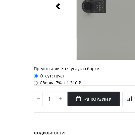
Предоставляется услуга сборки
Отсутствует
Сборка 7%
+
1 310 ₽
<В КОРЗИНУ
Перейти
к
началу
ПОДРОБНОСТИ