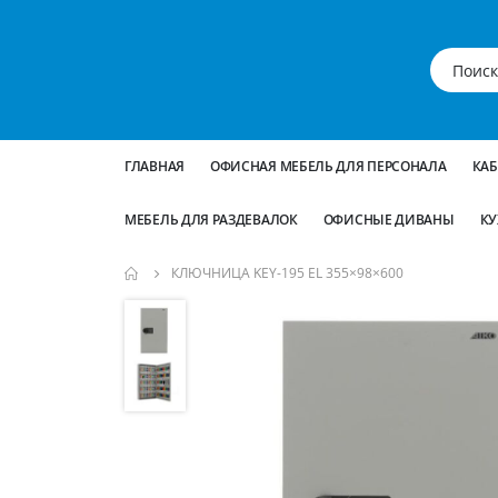
ГЛАВНАЯ
ОФИСНАЯ МЕБЕЛЬ ДЛЯ ПЕРСОНАЛА
КА
МЕБЕЛЬ ДЛЯ РАЗДЕВАЛОК
ОФИСНЫЕ ДИВАНЫ
КУ
КЛЮЧНИЦА KEY-195 EL 355×98×600
Пропустить
и
перейти
к
галереям
изображений