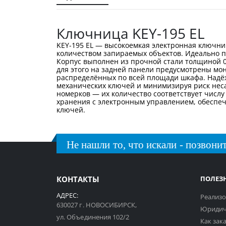
галереи
изображений
Ключница KEY-195 EL
KEY-195 EL — высокоемкая электронная ключни
количеством запираемых объектов. Идеально по
Корпус выполнен из прочной стали толщиной 0,
для этого на задней панели предусмотрены мо
распределённых по всей площади шкафа. Надёж
механических ключей и минимизируя риск неса
номерков — их количество соответствует числу
хранения с электронным управлением, обеспеч
ключей.
Не нашли то, что искали - позвонит
КОНТАКТЫ
ПОЛЕЗ
АДРЕС:
Реализо
630027 г. НОВОСИБИРСК,
Юридич
ул. Объединения 102/2
Как зак