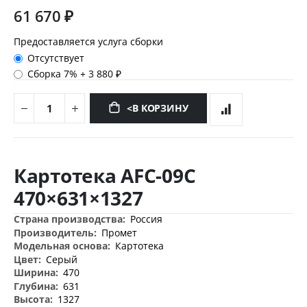
61 670 ₽
Предоставляется услуга сборки
Отсутствует
Сборка 7%
+
3 880 ₽
<В КОРЗИНУ
Перейти
к
Картотека AFC-09C
началу
галереи
470×631×1327
изображений
Дополнительная
Россия
информация
Промет
Картотека
Серый
470
631
1327