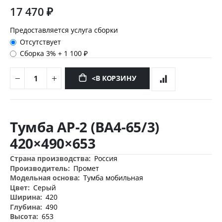
17 470 ₽
Предоставляется услуга сборки
Отсутствует
Сборка 3%
+
1 100 ₽
<В КОРЗИНУ
Перейти
к
Тумба AP-2 (BA4-65/3)
началу
галереи
420×490×653
изображений
Дополнительная
Россия
информация
Промет
Тумба мобильная
Серый
420
490
653