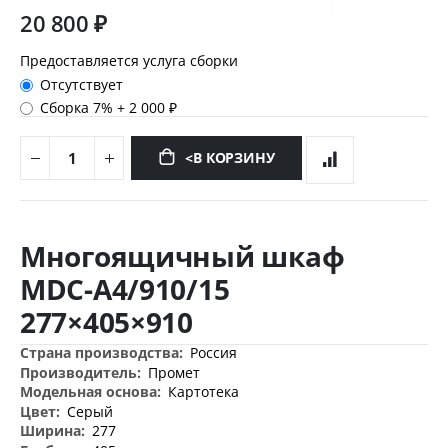
20 800 ₽
Предоставляется услуга сборки
Отсутствует
Сборка 7%
+
2 000 ₽
<В КОРЗИНУ
Перейти
к
Многоящичный шкаф
началу
галереи
MDC-A4/910/15
изображений
277×405×910
Дополнительная
Россия
информация
Промет
Картотека
Серый
277