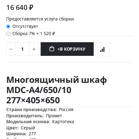
16 640 ₽
Предоставляется услуга сборки
Отсутствует
Сборка 7%
+
1 520 ₽
<В КОРЗИНУ
Перейти
к
Многоящичный шкаф
началу
галереи
MDC-A4/650/10
изображений
277×405×650
Дополнительная
Россия
информация
Промет
Картотека
Серый
277