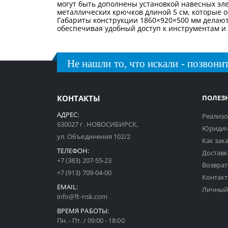
могут быть дополнены установкой навесных эле
металлических крючков длиной 5 см, которые 
Габариты конструкции 1860×920×500 мм делают
обеспечивая удобный доступ к инструментам и
Не нашли то, что искали - позвонит
КОНТАКТЫ
ПОЛЕЗ
АДРЕС:
Реализо
630027 г. НОВОСИБИРСК,
Юридич
ул. Объединения 102/2
Как зак
ТЕЛЕФОН:
Доставк
+7 (383) 207-55-23
Возврат
+7 (913) 709-04-00
Контак
EMAIL:
Личный
info@ft-nsk.com
ВРЕМЯ РАБОТЫ:
Пн. - Пт. / 09:00 - 18:00