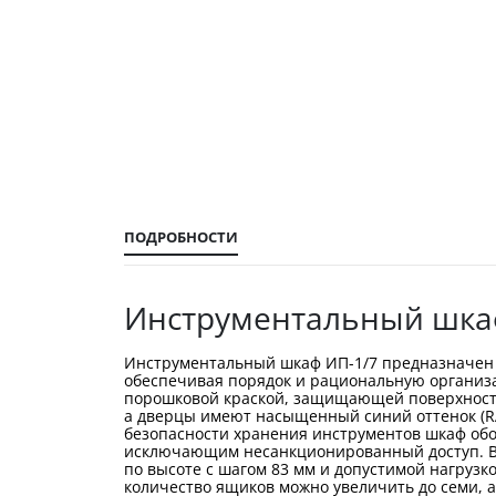
галереи
изображений
ПОДРОБНОСТИ
Инструментальный шка
Инструментальный шкаф ИП-1/7 предназначен д
обеспечивая порядок и рациональную организ
порошковой краской, защищающей поверхность 
а дверцы имеют насыщенный синий оттенок (RAL
безопасности хранения инструментов шкаф об
исключающим несанкционированный доступ. В 
по высоте с шагом 83 мм и допустимой нагрузк
количество ящиков можно увеличить до семи,