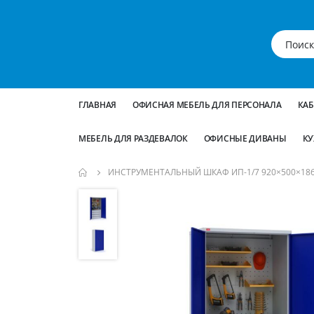
ГЛАВНАЯ
ОФИСНАЯ МЕБЕЛЬ ДЛЯ ПЕРСОНАЛА
КА
МЕБЕЛЬ ДЛЯ РАЗДЕВАЛОК
ОФИСНЫЕ ДИВАНЫ
КУ
ИНСТРУМЕНТАЛЬНЫЙ ШКАФ ИП-1/7 920×500×18
Пропустить
и
перейти
к
галереям
изображений