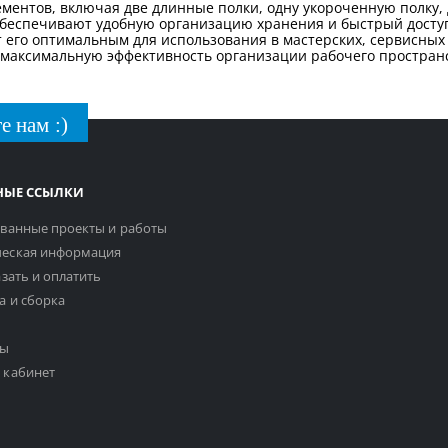
ментов, включая две длинные полки, одну укороченную полку, 
обеспечивают удобную организацию хранения и быстрый досту
 его оптимальным для использования в мастерских, сервисны
 максимальную эффективность организации рабочего пространс
е нам :)
НЫЕ ССЫЛКИ
ванные проекты и работы
еская информация
азать и оплатить
а и сборка
ты
 кабинет