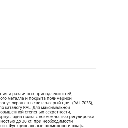
ания и различных принадлежностей,
ного металла и покрыта полимерной
пус окрашен в светло-серый цвет (RAL 7035),
по каталогу RAL. Для максимальной
повышенной степенью секретности,
пус, одна полка с возможностью регулировки
мностью до 30 кг, при необходимости
мого. Функциональные возможности шкафа