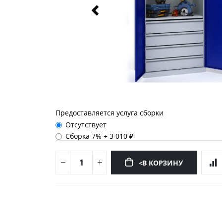
Предоставляется услуга сборки
Отсутствует
Сборка 7%
+
3 010 ₽
<В КОРЗИНУ
Перейти
к
началу