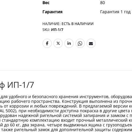
Вес
80
Гарантия
Гарантия 1 год
НАЛИЧИЕ:
ЕСТЬ В НАЛИЧИИ
SKU
ИП-1/7
ф ИП-1/7
ля удобного и безопасного хранения инструментов, оборудов
ацию рабочего пространства. Конструкция выполнена из проч
от коррозии и любых повреждений. В предлагаемой версии кор
 5002), при необходимости доступна покраска в другие цвета 
орудован надежной ригельной системой запирания и замком с 
стандартную комплектацию входит прочный металлический кор
ой до 60 кг, два экрана, четыре выдвижных ящика с грузоподъе
 а также ригельный замок для дополнительной защиты содержи