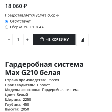
18 060 ₽
Предоставляется услуга сборки
Отсутствует
Сборка 7%
+
1 264 ₽
<В КОРЗИНУ
Перейти
к
Гардеробная система
началу
галереи
Max G210 белая
изображений
Дополнительная
Россия
информация
Промет
Гардеробная система
Белый
2250
450
2050