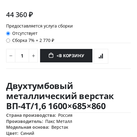
44 360 ₽
Предоставляется услуга сборки
Отсутствует
Сборка 7%
+
2 770 ₽
<В КОРЗИНУ
Перейти
к
Двухтумбовый
началу
галереи
металлический верстак
изображений
ВП-4Т/1,6 1600×685×860
Дополнительная
Россия
информация
Пакс Металл
Верстак
Синий