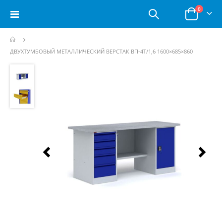
позици
0
Toggle
Корзина
Nav
ДВУХТУМБОВЫЙ МЕТАЛЛИЧЕСКИЙ ВЕРСТАК ВП-4Т/1,6 1600×685×860
Пропустить
и
перейти
к
галереям
изображений