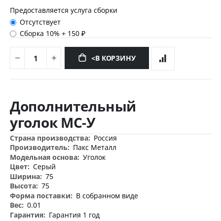
Предоставляется услуга сборки
Отсутствует
Сборка 10%
+
150 ₽
<В КОРЗИНУ
Перейти
к
Дополнительный
началу
галереи
уголок МС-У
изображений
Дополнительная
Россия
информация
Пакс Металл
Уголок
Серый
75
75
В собранном виде
0.01
Гарантия 1 год