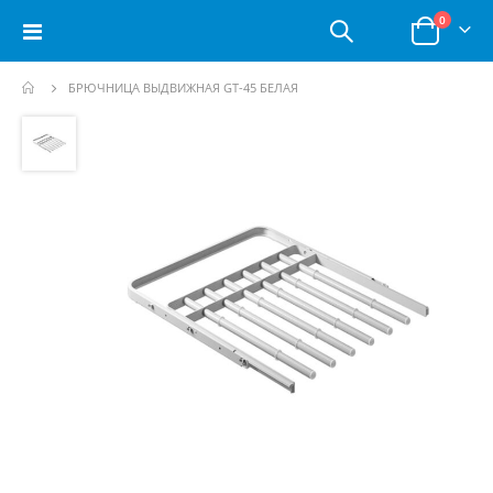
позици
0
Toggle
Корзина
Nav
БРЮЧНИЦА ВЫДВИЖНАЯ GT-45 БЕЛАЯ
Пропустить
и
перейти
к
галереям
изображений