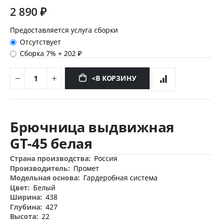
2 890 ₽
Предоставляется услуга сборки
Отсутствует
Сборка 7%
+
202 ₽
<В КОРЗИНУ
Перейти
к
Брючница выдвижная
началу
галереи
GT-45 белая
изображений
Дополнительная
Россия
информация
Промет
Гардеробная система
Белый
438
427
22