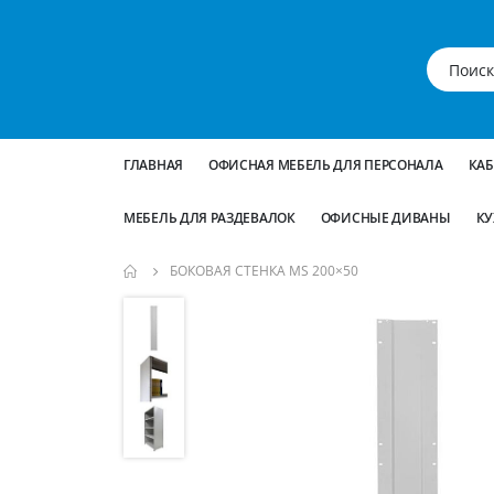
ГЛАВНАЯ
ОФИСНАЯ МЕБЕЛЬ ДЛЯ ПЕРСОНАЛА
КА
МЕБЕЛЬ ДЛЯ РАЗДЕВАЛОК
ОФИСНЫЕ ДИВАНЫ
КУ
БОКОВАЯ СТЕНКА MS 200×50
Пропустить
и
перейти
к
галереям
изображений