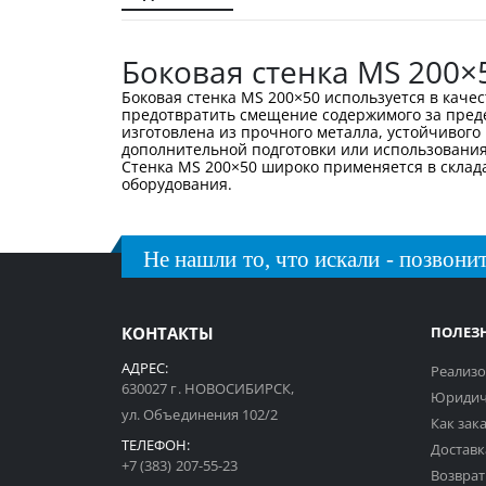
галереи
изображений
Боковая стенка MS 200×
Боковая стенка MS 200×50 используется в каче
предотвратить смещение содержимого за преде
изготовлена из прочного металла, устойчивого
дополнительной подготовки или использования
Стенка MS 200×50 широко применяется в склада
оборудования.
Не нашли то, что искали - позвонит
КОНТАКТЫ
ПОЛЕЗ
АДРЕС:
Реализо
630027 г. НОВОСИБИРСК,
Юридич
ул. Объединения 102/2
Как зак
ТЕЛЕФОН:
Доставк
+7 (383) 207-55-23
Возврат