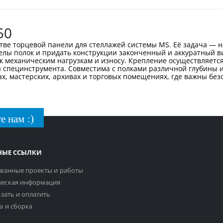
50
стве торцевой панели для стеллажей системы MS. Её задача — 
лы полок и придать конструкции законченный и аккуратный в
 к механическим нагрузкам и износу. Крепление осуществляется
 специнструмента. Совместима с полками различной глубины и 
х, мастерских, архивах и торговых помещениях, где важны без
е нам :)
НЫЕ ССЫЛКИ
ванные проекты и работы
еская информация
азать и оплатить
а и сборка