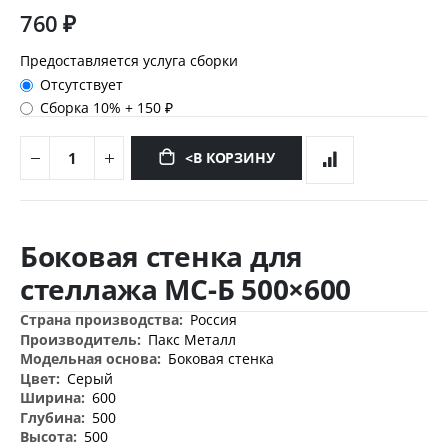
760 ₽
Предоставляется услуга сборки
Отсутствует
Сборка 10%
+
150 ₽
<В КОРЗИНУ
Перейти
к
Боковая стенка для
началу
галереи
стеллажа МС-Б 500×600
изображений
Дополнительная
Россия
информация
Пакс Металл
Боковая стенка
Серый
600
500
500