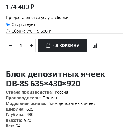
174 400 ₽
Предоставляется услуга сборки
Отсутствует
Сборка 7%
+
9 600 ₽
<В КОРЗИНУ
Перейти
к
Блок депозитных ячеек
началу
галереи
DB-8S 635×430×920
изображений
Дополнительная
Россия
информация
Промет
Блок депозитных ячеек
635
430
920
94