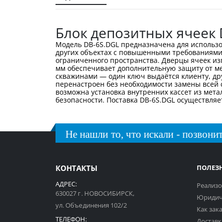
галереи
изображений
Блок депозитных ячеек 
Модель DB-6S.DGL предназначена для использо
других объектах с повышенными требованиями 
ограниченного пространства. Дверцы ячеек из
мм обеспечивает дополнительную защиту от м
скважинами — один ключ выдаётся клиенту, др
перенастроен без необходимости замены всей 
возможна установка внутренних кассет из мет
безопасности. Поставка DB-6S.DGL осуществляе
Не нашли то, что искали - позвонит
КОНТАКТЫ
ПОЛЕЗ
АДРЕС:
Реализо
630027 г. НОВОСИБИРСК,
Юридич
ул. Объединения 102/2
Как зак
ТЕЛЕФОН:
Доставк