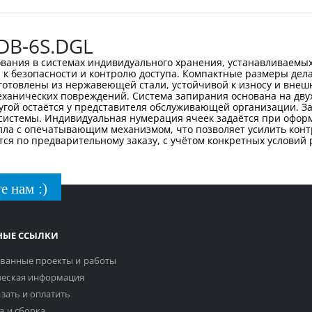
DB-6S.DGL
вания в системах индивидуального хранения, устанавливаемых
к безопасности и контролю доступа. Компактные размеры дел
готовлены из нержавеющей стали, устойчивой к износу и вне
еханических повреждений. Система запирания основана на дву
угой остаётся у представителя обслуживающей организации. За
системы. Индивидуальная нумерация ячеек задаётся при оформ
алла с опечатывающим механизмом, что позволяет усилить конт
тся по предварительному заказу, с учётом конкретных условий
е нам :)
НЫЕ ССЫЛКИ
ванные проекты и работы
еская информация
азать и оплатить
а и сборка