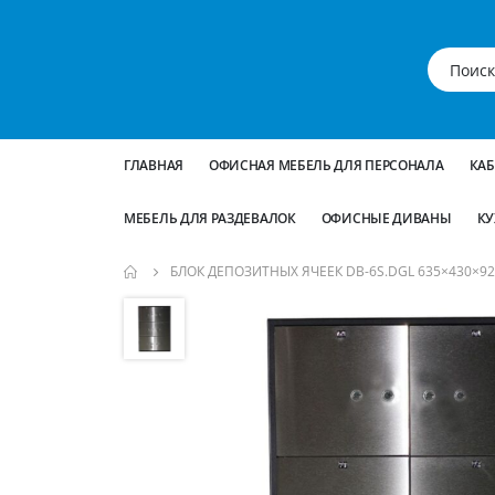
ГЛАВНАЯ
ОФИСНАЯ МЕБЕЛЬ ДЛЯ ПЕРСОНАЛА
КА
МЕБЕЛЬ ДЛЯ РАЗДЕВАЛОК
ОФИСНЫЕ ДИВАНЫ
КУ
БЛОК ДЕПОЗИТНЫХ ЯЧЕЕК DB-6S.DGL 635×430×92
Пропустить
и
перейти
к
галереям
изображений