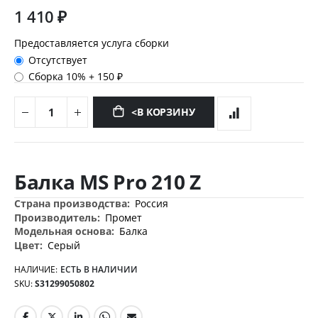
1 410 ₽
Предоставляется услуга сборки
Отсутствует
Сборка 10%
+
150 ₽
<В КОРЗИНУ
Перейти
к
Балка MS Pro 210 Z
началу
галереи
Дополнительная
Россия
изображений
информация
Промет
Балка
Серый
НАЛИЧИЕ:
ЕСТЬ В НАЛИЧИИ
SKU
S31299050802