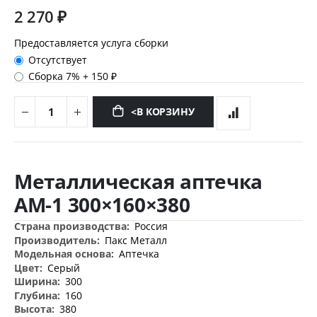
2 270 ₽
Предоставляется услуга сборки
Отсутствует
Сборка 7%
+
150 ₽
<В КОРЗИНУ
Перейти
к
Металлическая аптечка
началу
галереи
АМ-1 300×160×380
изображений
Дополнительная
Россия
информация
Пакс Металл
Аптечка
Серый
300
160
380