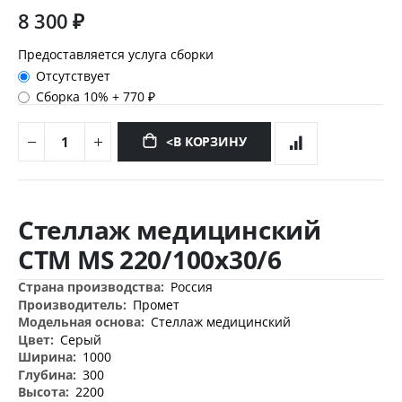
8 300 ₽
Предоставляется услуга сборки
Отсутствует
Сборка 10%
+
770 ₽
<В КОРЗИНУ
Перейти
к
Стеллаж медицинский
началу
галереи
СТМ MS 220/100х30/6
изображений
Дополнительная
Россия
информация
Промет
Стеллаж медицинский
Серый
1000
300
2200