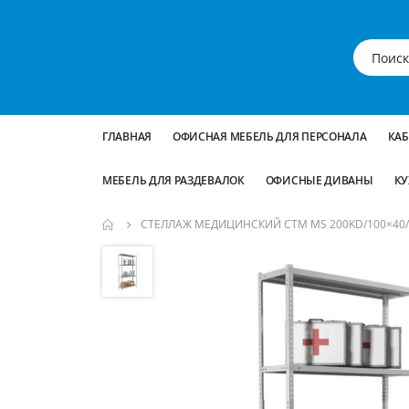
ГЛАВНАЯ
ОФИСНАЯ МЕБЕЛЬ ДЛЯ ПЕРСОНАЛА
КА
МЕБЕЛЬ ДЛЯ РАЗДЕВАЛОК
ОФИСНЫЕ ДИВАНЫ
КУ
СТЕЛЛАЖ МЕДИЦИНСКИЙ СТМ MS 200KD/100×40/
Пропустить
и
перейти
к
галереям
изображений