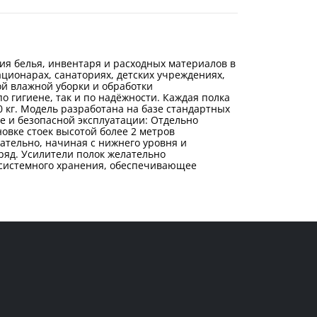
я белья, инвентаря и расходных материалов в
ционарах, санаториях, детских учреждениях,
ой влажной уборки и обработки
 гигиене, так и по надёжности. Каждая полка
0 кг. Модель разработана на базе стандартных
е и безопасной эксплуатации: Отдельно
овке стоек высотой более 2 метров
ательно, начиная с нижнего уровня и
ряд. Усилители полок желательно
 системного хранения, обеспечивающее