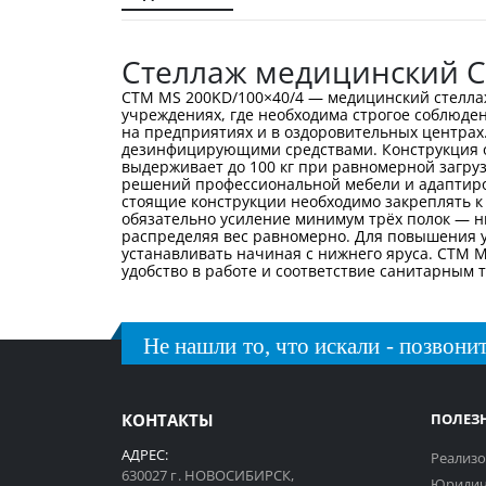
галереи
изображений
Стеллаж медицинский С
СТМ MS 200KD/100×40/4 — медицинский стеллаж
учреждениях, где необходима строгое соблюде
на предприятиях и в оздоровительных центрах
дезинфицирующими средствами. Конструкция от
выдерживает до 100 кг при равномерной загрузк
решений профессиональной мебели и адаптиров
стоящие конструкции необходимо закреплять к
обязательно усиление минимум трёх полок — ни
распределяя вес равномерно. Для повышения у
устанавливать начиная с нижнего яруса. СТМ 
удобство в работе и соответствие санитарным
Не нашли то, что искали - позвонит
КОНТАКТЫ
ПОЛЕЗ
АДРЕС:
Реализо
630027 г. НОВОСИБИРСК,
Юридич