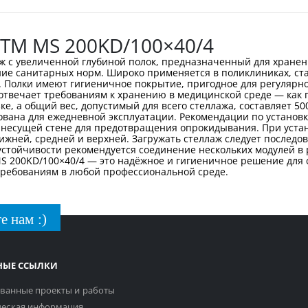
ТМ MS 200KD/100×40/4
 с увеличенной глубиной полок, предназначенный для хранени
ние санитарных норм. Широко применяется в поликлиниках, ста
. Полки имеют гигиеничное покрытие, пригодное для регулярн
вечает требованиям к хранению в медицинской среде — как по
е, а общий вес, допустимый для всего стеллажа, составляет 50
ана для ежедневной эксплуатации. Рекомендации по установк
 несущей стене для предотвращения опрокидывания. При устан
жней, средней и верхней. Загружать стеллаж следует последов
стойчивости рекомендуется соединение нескольких модулей в 
MS 200KD/100×40/4 — это надёжное и гигиеничное решение для
 требованиям в любой профессиональной среде.
е нам :)
НЫЕ ССЫЛКИ
ванные проекты и работы
еская информация