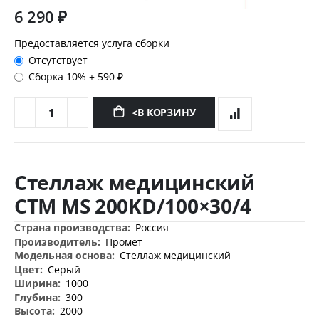
6 290 ₽
Предоставляется услуга сборки
Отсутствует
Сборка 10%
+
590 ₽
<В КОРЗИНУ
Перейти
к
Стеллаж медицинский
началу
галереи
СТМ MS 200KD/100×30/4
изображений
Дополнительная
Россия
информация
Промет
Стеллаж медицинский
Серый
1000
300
2000