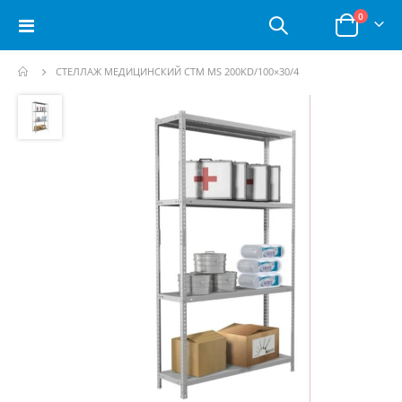
позици
0
Toggle
Корзина
Nav
СТЕЛЛАЖ МЕДИЦИНСКИЙ СТМ MS 200KD/100×30/4
Пропустить
и
перейти
к
галереям
изображений