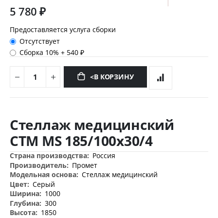
5 780 ₽
Предоставляется услуга сборки
Отсутствует
Сборка 10%
+
540 ₽
<В КОРЗИНУ
Перейти
к
Стеллаж медицинский
началу
галереи
СТМ MS 185/100х30/4
изображений
Дополнительная
Россия
информация
Промет
Стеллаж медицинский
Серый
1000
300
1850