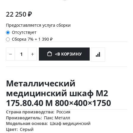
22 250 ₽
Предоставляется услуга сборки
Отсутствует
Сборка 7%
+
1 390 ₽
<В КОРЗИНУ
Перейти
к
Металлический
началу
галереи
медицинский шкаф М2
изображений
175.80.40 М 800×400×1750
Дополнительная
Россия
информация
Пакс Металл
Шкаф медицинский
Серый