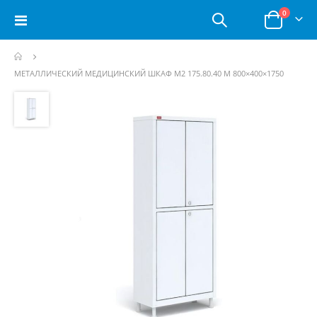
позици
0
Toggle
Корзина
Nav
МЕТАЛЛИЧЕСКИЙ МЕДИЦИНСКИЙ ШКАФ М2 175.80.40 М 800×400×1750
Пропустить
и
перейти
к
галереям
изображений