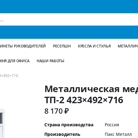
БИНЕТЫ РУКОВОДИТЕЛЕЙ
РЕСЕПШН
КРЕСЛА И СТУЛЬЯ
МЕТАЛЛИЧ
ХНЯ ДЛЯ ОФИСА
НАШИ РАБОТЫ
3×492×716
Металлическая ме
ТП-2 423×492×716
8 170 ₽
Дополнительная
Страна производства
Россия
информация
Производитель
Пакс Металл