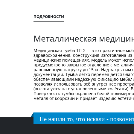
галереи
изображений
ПОДРОБНОСТИ
Металлическая медицин
Медицинская тумба ТП-2 — это практичное мо
здравоохранения. Конструкция изготовлена из 
медицинских помещениях. Модель может исполь
предусмотрено закрытое отделение с металли
равномерную нагрузку до 15 кг. Над закрытым 
документации. Тумба легко перемещается благ
обеспечивающими надёжную фиксацию мебели 
позволяя использовать всё внутреннее простра
(высота указана с установленными колёсами). Ве
Поверхность тумбы окрашена белой полимерно
металл от коррозии и придаёт изделию эстети
Не нашли то, что искали - позвонит