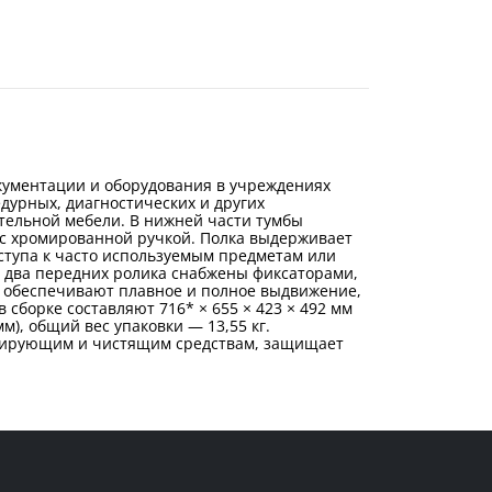
кументации и оборудования в учреждениях
дурных, диагностических и других
тельной мебели. В нижней части тумбы
с хромированной ручкой. Полка выдерживает
оступа к часто используемым предметам или
 два передних ролика снабжены фиксаторами,
обеспечивают плавное и полное выдвижение,
сборке составляют 716* × 655 × 423 × 492 мм
мм), общий вес упаковки — 13,55 кг.
ицирующим и чистящим средствам, защищает