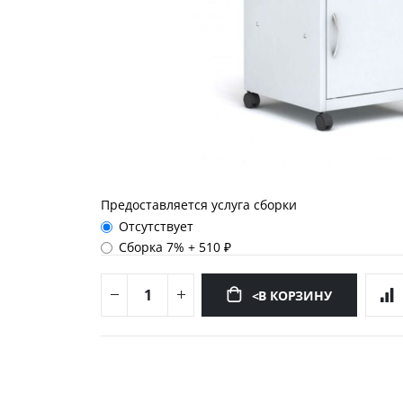
Предоставляется услуга сборки
Отсутствует
Сборка 7%
+
510 ₽
<В КОРЗИНУ
Перейти
к
началу