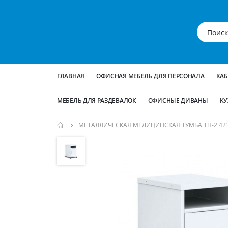
ГЛАВНАЯ
ОФИСНАЯ МЕБЕЛЬ ДЛЯ ПЕРСОНАЛА
КА
МЕБЕЛЬ ДЛЯ РАЗДЕВАЛОК
ОФИСНЫЕ ДИВАНЫ
КУ
МЕТАЛЛИЧЕСКАЯ МЕДИЦИНСКАЯ ТУМБА ТП-2 42
Пропустить
и
перейти
к
галереям
изображений