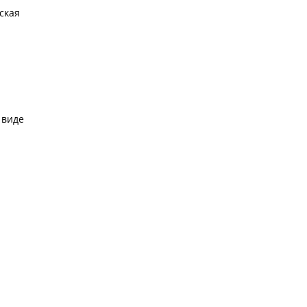
ская
 виде