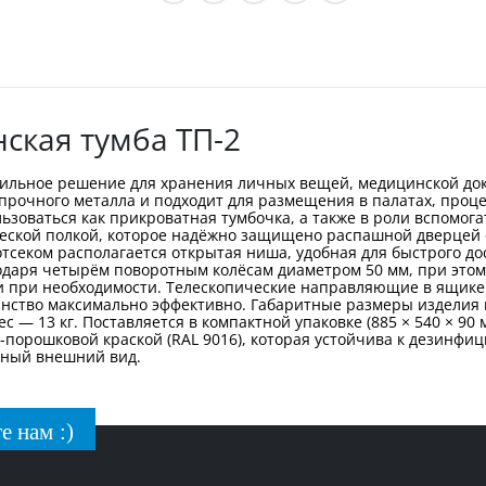
ская тумба ТП-2
бильное решение для хранения личных вещей, медицинской до
прочного металла и подходит для размещения в палатах, проце
зоваться как прикроватная тумбочка, а также в роли вспомога
ческой полкой, которое надёжно защищено распашной дверцей 
отсеком располагается открытая ниша, удобная для быстрого д
одаря четырём поворотным колёсам диаметром 50 мм, при этом
при необходимости. Телескопические направляющие в ящике 
нство максимально эффективно. Габаритные размеры изделия в 
с — 13 кг. Поставляется в компактной упаковке (885 × 540 × 90 
-порошковой краской (RAL 9016), которая устойчива к дезинф
чный внешний вид.
е нам :)