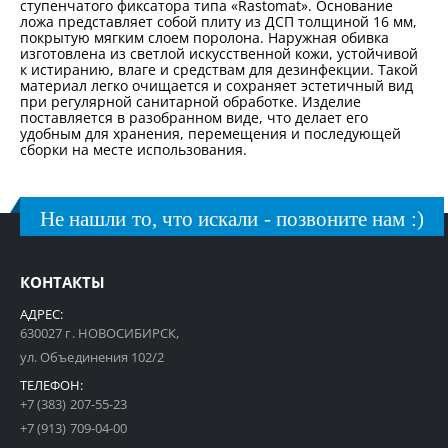
ступенчатого фиксатора типа «Rastomat». Основание
ложа представляет собой плиту из ДСП толщиной 16 мм,
покрытую мягким слоем поролона. Наружная обивка
изготовлена из светлой искусственной кожи, устойчивой
к истиранию, влаге и средствам для дезинфекции. Такой
материал легко очищается и сохраняет эстетичный вид
при регулярной санитарной обработке. Изделие
поставляется в разобранном виде, что делает его
удобным для хранения, перемещения и последующей
сборки на месте использования.
Не нашли то, что искали - позвоните нам :)
КОНТАКТЫ
АДРЕС:
630027 г. НОВОСИБИРСК,
ул. Объединения 102/2
ТЕЛЕФОН:
+7 (383) 207-55-23
+7 (913) 709-04-00