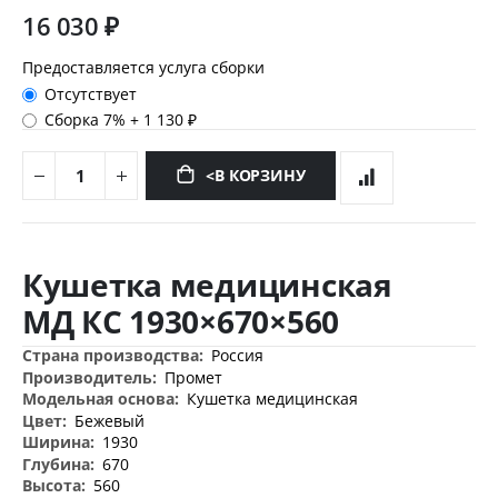
16 030 ₽
Предоставляется услуга сборки
Отсутствует
Сборка 7%
+
1 130 ₽
<В КОРЗИНУ
Перейти
к
Кушетка медицинская
началу
галереи
МД КС 1930×670×560
изображений
Дополнительная
Россия
информация
Промет
Кушетка медицинская
Бежевый
1930
670
560