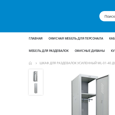
ГЛАВНАЯ
ОФИСНАЯ МЕБЕЛЬ ДЛЯ ПЕРСОНАЛА
КА
МЕБЕЛЬ ДЛЯ РАЗДЕВАЛОК
ОФИСНЫЕ ДИВАНЫ
КУ
ШКАФ ДЛЯ РАЗДЕВАЛОК УСИЛЕННЫЙ ML-01-40 Д
Пропустить
и
перейти
к
галереям
изображений