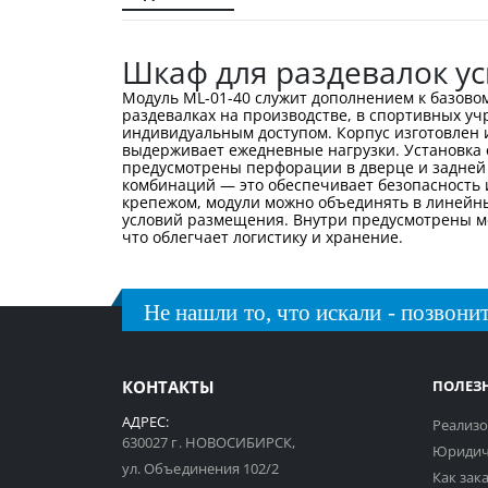
галереи
изображений
Шкаф для раздевалок ус
Модуль ML-01-40 служит дополнением к базово
раздевалках на производстве, в спортивных уч
индивидуальным доступом. Корпус изготовлен и
выдерживает ежедневные нагрузки. Установка 
предусмотрены перфорации в дверце и задней
комбинаций — это обеспечивает безопасность 
крепежом, модули можно объединять в линейны
условий размещения. Внутри предусмотрены ме
что облегчает логистику и хранение.
Не нашли то, что искали - позвонит
КОНТАКТЫ
ПОЛЕЗ
АДРЕС:
Реализо
630027 г. НОВОСИБИРСК,
Юридич
ул. Объединения 102/2
Как зак