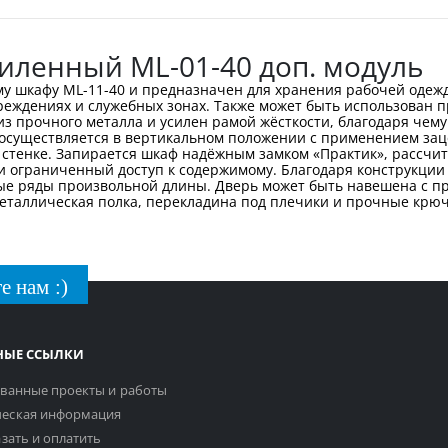
иленный ML-01-40 доп. модуль
му шкафу ML-11-40 и предназначен для хранения рабочей одеж
реждениях и служебных зонах. Также может быть использован п
з прочного металла и усилен рамой жёсткости, благодаря чему
осуществляется в вертикальном положении с применением заце
 стенке. Запирается шкаф надёжным замком «Практик», рассчи
и ограниченный доступ к содержимому. Благодаря конструкци
е ряды произвольной длины. Дверь может быть навешена с пра
таллическая полка, перекладина под плечики и прочные крючк
е нам :)
НЫЕ ССЫЛКИ
ванные проекты и работы
еская информация
азать и оплатить