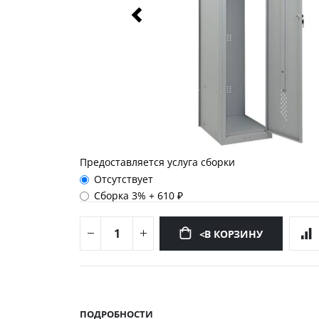
Предоставляется услуга сборки
Отсутствует
Сборка 3%
+
610 ₽
<В КОРЗИНУ
Перейти
к
началу
ПОДРОБНОСТИ