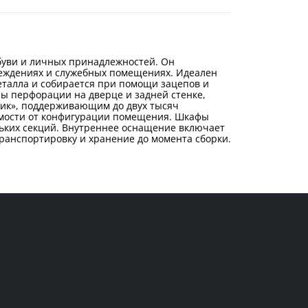
буви и личных принадлежностей. Он
реждениях и служебных помещениях. Идеален
еталла и собирается при помощи зацепов и
ы перфорации на дверце и задней стенке,
тик», поддерживающим до двух тысяч
симости от конфигурации помещения. Шкафы
льких секций. Внутреннее оснащение включает
транспортировку и хранение до момента сборки.