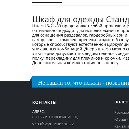
галереи
изображений
Шкаф для одежды Станда
Шкаф LS-21-80 представляет собой прочную и 
оптимально подходит для использования в про
для оснащения раздевалок, гардеробных зон и
саморезов — комплект крепежа входит в базов
которые способствуют естественной циркуляци
уникальных комбинаций. Дверь шкафа можно см
этой серии допускают последовательное соеди
полку, перекладину для плечиков и крючки. Из
Дополнительная комплектация по запросу.
Не нашли то, что искали - позвонит
КОНТАКТЫ
ПОЛЕЗ
АДРЕС:
Реализо
630027 г. НОВОСИБИРСК,
Юридич
ул. Объединения 102/2
Как зак