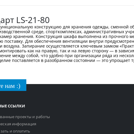
рт LS-21-80
функциональную конструкцию для хранения одежды, сменной о
изводственной среде, спорткомплексах, административных уч
 камер хранения. Конструкция шкафа выполнена из прочного м
ую поставку. Для обеспечения вентиляции внутри предусмотрен
и воздуха. Запирание осуществляется ключевым замком «Прак
онтировать как на правую, так и на левую сторону — в зави
нение между собой, что удобно при организации ряда из неско
делие поставляется в разобранном состоянии — это упрощает 
е нам :)
НЫЕ ССЫЛКИ
ванные проекты и работы
еская информация
азать и оплатить