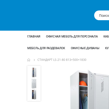
ГЛАВНАЯ
ОФИСНАЯ МЕБЕЛЬ ДЛЯ ПЕРСОНАЛА
КА
МЕБЕЛЬ ДЛЯ РАЗДЕВАЛОК
ОФИСНЫЕ ДИВАНЫ
КУ
СТАНДАРТ LS-21-80 813×500×1830
Пропустить
и
перейти
к
галереям
изображений