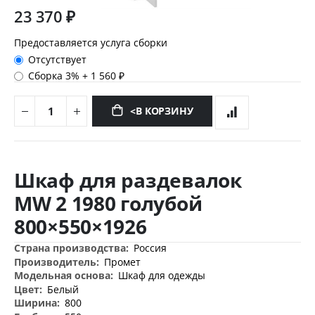
23 370 ₽
Предоставляется услуга сборки
Отсутствует
Сборка 3%
+
1 560 ₽
<В КОРЗИНУ
Перейти
к
Шкаф для раздевалок
началу
галереи
MW 2 1980 голубой
изображений
800×550×1926
Дополнительная
Россия
информация
Промет
Шкаф для одежды
Белый
800