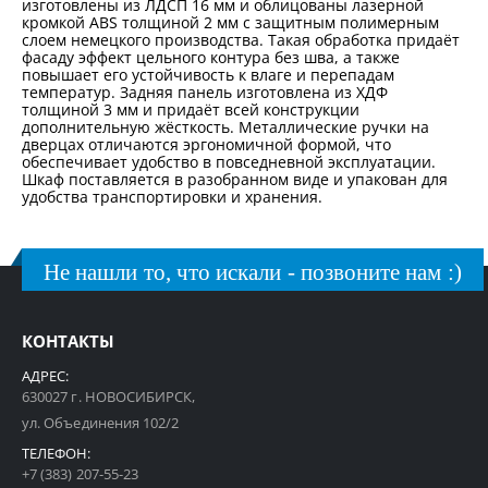
изготовлены из ЛДСП 16 мм и облицованы лазерной
кромкой ABS толщиной 2 мм с защитным полимерным
слоем немецкого производства. Такая обработка придаёт
фасаду эффект цельного контура без шва, а также
повышает его устойчивость к влаге и перепадам
температур. Задняя панель изготовлена из ХДФ
толщиной 3 мм и придаёт всей конструкции
дополнительную жёсткость. Металлические ручки на
дверцах отличаются эргономичной формой, что
обеспечивает удобство в повседневной эксплуатации.
Шкаф поставляется в разобранном виде и упакован для
удобства транспортировки и хранения.
Не нашли то, что искали - позвоните нам :)
КОНТАКТЫ
АДРЕС:
630027 г. НОВОСИБИРСК,
ул. Объединения 102/2
ТЕЛЕФОН:
+7 (383) 207-55-23