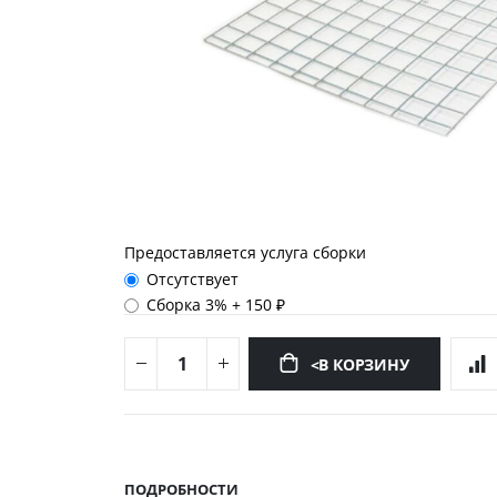
Предоставляется услуга сборки
Отсутствует
Сборка 3%
+
150 ₽
<В КОРЗИНУ
Перейти
к
началу
ПОДРОБНОСТИ