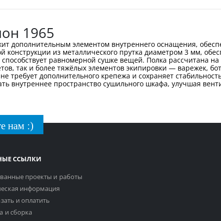
лон 1965
ужит дополнительным элементом внутреннего оснащения, обесп
ой конструкции из металлического прутка диаметром 3 мм, обе
и способствует равномерной сушке вещей. Полка рассчитана на 
ов, так и более тяжёлых элементов экипировки — варежек, боти
 не требует дополнительного крепежа и сохраняет стабильност
вать внутреннее пространство сушильного шкафа, улучшая ве
е нам :)
НЫЕ ССЫЛКИ
ванные проекты и работы
еская информация
азать и оплатить
а и сборка