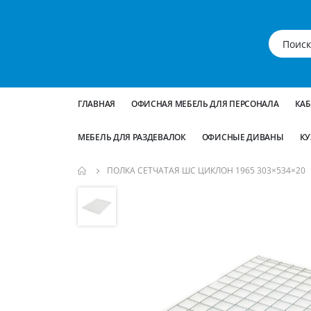
ГЛАВНАЯ
ОФИСНАЯ МЕБЕЛЬ ДЛЯ ПЕРСОНАЛА
КА
МЕБЕЛЬ ДЛЯ РАЗДЕВАЛОК
ОФИСНЫЕ ДИВАНЫ
КУ
ПОЛКА СЕТЧАТАЯ ШС ЦИКЛОН 1965 303×534×20
Пропустить
и
перейти
к
галереям
изображений