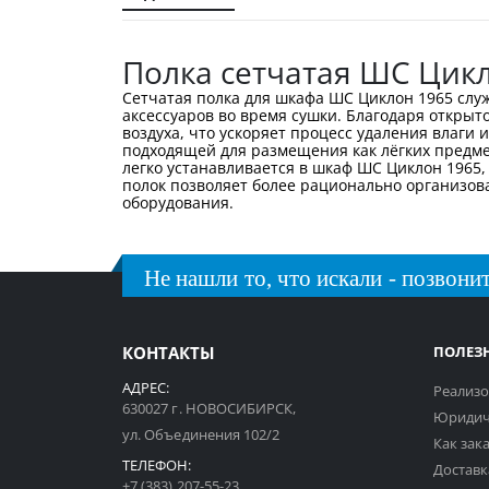
галереи
изображений
Полка сетчатая ШС Цик
Сетчатая полка для шкафа ШС Циклон 1965 сл
аксессуаров во время сушки. Благодаря открыт
воздуха, что ускоряет процесс удаления влаги 
подходящей для размещения как лёгких предмет
легко устанавливается в шкаф ШС Циклон 1965,
полок позволяет более рационально организо
оборудования.
Не нашли то, что искали - позвонит
КОНТАКТЫ
ПОЛЕЗ
АДРЕС:
Реализо
630027 г. НОВОСИБИРСК,
Юридич
ул. Объединения 102/2
Как зак
ТЕЛЕФОН:
Доставк
+7 (383) 207-55-23