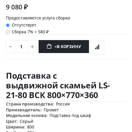
9 080 ₽
Предоставляется услуга сборки
Отсутствует
Сборка 7%
+
580 ₽
<В КОРЗИНУ
Перейти
к
Подставка с
началу
галереи
выдвижной скамьей LS-
изображений
21-80 ВСК 800×770×360
Дополнительная
Россия
информация
Промет
Подставка под шкаф
Серый
800