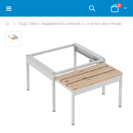
позици
0
Toggle
Корзина
Nav
ПОДСТАВКА С ВЫДВИЖНОЙ СКАМЬЕЙ LS-21-80 ВСК 800×770×360
Пропустить
и
перейти
к
галереям
изображений